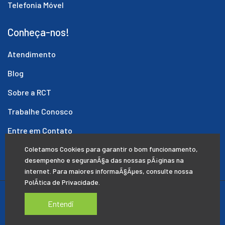
Telefonia Móvel
Conheça-nos!
Atendimento
Blog
Sobre a RCT
Trabalhe Conosco
Entre em Contato
Coletamos Cookies para garantir o bom funcionamento,
Você está aqui
desempenho e seguranÃ§a das nossas pÃ¡ginas na
Alegrete/RS
internet. Para maiores informaÃ§Ãµes, consulte nossa
PolÃ­tica de Privacidade
.
Políticas de Privacidade
Entendi
2026 © Todos os direitos reservados.