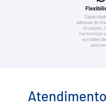
Flexibil
Capacidade
adequar às mai
situações, 
harmonizar-s
vontades de
assinan
Atendiment