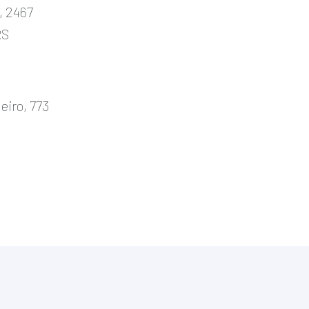
, 2467
RS
eiro, 773