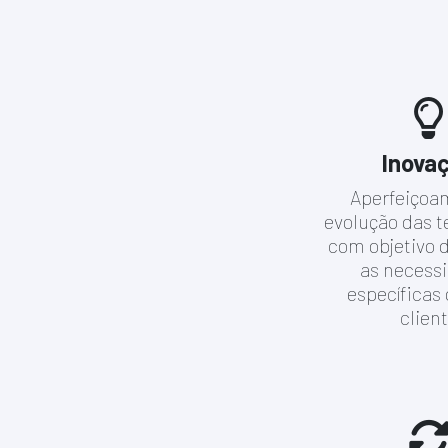
Inova
Aperfeiçoa
evolução das t
com objetivo 
as necess
específicas
clien