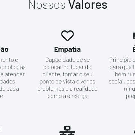
Nossos
Valores
ção
Empatia
mento e
Capacidade de se
Princípio
ecnologias
colocar no lugar do
para que h
de atender
cliente, tomar o seu
bom fu
idades
ponto de vista e ver os
social, po
 de cada
problemas e a realidade
nin
te
como a enxerga
pre