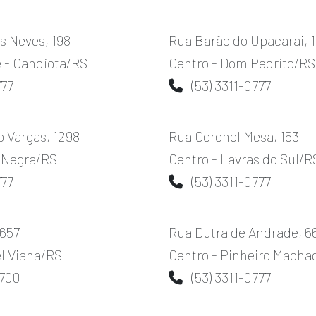
s Neves, 198
Rua Barão do Upacarai, 
 - Candiota/RS
Centro - Dom Pedrito/RS
777
(53) 3311-0777
o Vargas, 1298
Rua Coronel Mesa, 153
 Negra/RS
Centro - Lavras do Sul/R
777
(53) 3311-0777
 657
Rua Dutra de Andrade, 6
l Viana/RS
Centro - Pinheiro Macha
0700
(53) 3311-0777