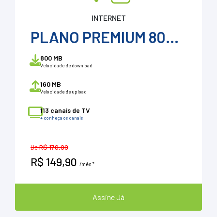
INTERNET
PLANO PREMIUM 800 + ConeSul Tv + VOD
800 MB
Velocidade de download
160 MB
Velocidade de upload
113 canais de TV
+ conheça os canais
De
R$ 170,00
R$ 149,90
/mês *
Assine Já