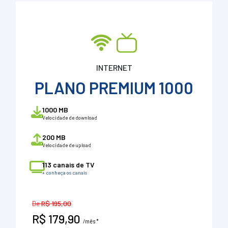
INTERNET
PLANO PREMIUM 1000
1000 MB
Velocidade de download
200 MB
Velocidade de upload
113 canais de TV
+ conheça os canais
De
R$ 195,00
R$ 179,90
/mês *