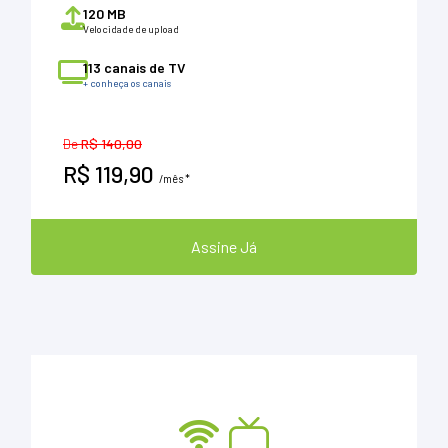
120 MB
Velocidade de upload
113 canais de TV
+ conheça os canais
De
R$ 140,00
R$ 119,90
/mês *
Assine Já