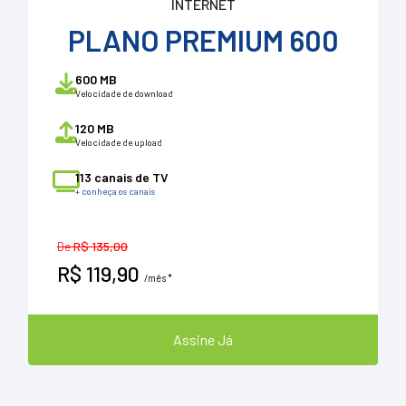
INTERNET
PLANO PREMIUM 600
600 MB
Velocidade de download
120 MB
Velocidade de upload
113 canais de TV
+ conheça os canais
De
R$ 135,00
R$ 119,90
/mês *
Assine Já