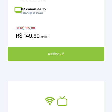
113 canais de TV
+ conheça os canais
De
R$ 165,00
R$ 149,90
/mês *
Assine Já