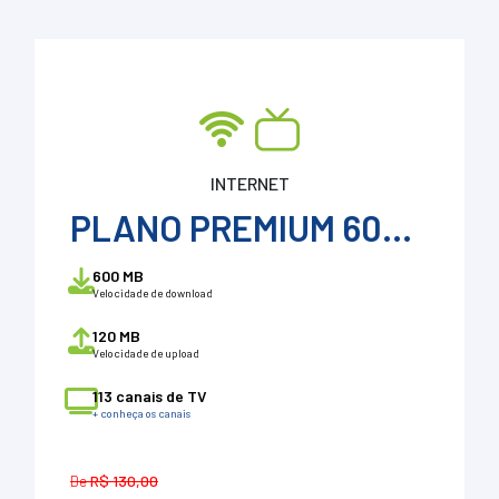
INTERNET
PLANO PREMIUM 600 + ConeSulTv
600 MB
Velocidade de download
120 MB
Velocidade de upload
113 canais de TV
+ conheça os canais
De
R$ 130,00