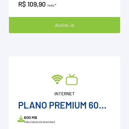
R$ 109,90
/mês *
Assine Já
INTERNET
PLANO PREMIUM 600 + ConeSul TV + VOD
600 MB
Velocidade de download